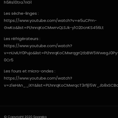
h5Rs10tra7riG1
Les sèche-linges :
https://www.youtube.com/watch?v=e5uCPm-
GwKo&list=PLhnrqKoCMwrrvQLSJk-y1O2DcnKS456Lt
Les réfrigérateurs :
https://www.youtube.com/watch?
v=nUviUY0Pujo&list=PLhnrqKoCMwrqgrQtbBW5WwegJ0Py
0Cr5
Les fours et micro-ondes :
https://www.youtube.com/watch?
v=z1eHAn__iXY&list=PLhnrqKoCMwrqcT3rflj15W_Jb8xSCB
© Copyright 2020 Spareka