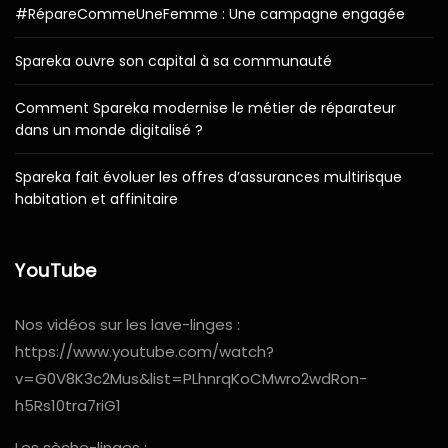
#RépareCommeUneFemme : Une campagne engagée
Spareka ouvre son capital à sa communauté
Comment Spareka modernise le métier de réparateur
dans un monde digitalisé ?
Spareka fait évoluer les offres d’assurances multirisque
habitation et affinitaire
YouTube
Nos vidéos sur les lave-linges :
https://www.youtube.com/watch?
v=G0V8K3c2Mus&list=PLhnrqKoCMwro2wdRon-
h5Rs10tra7riG1
Les sèche-linges :