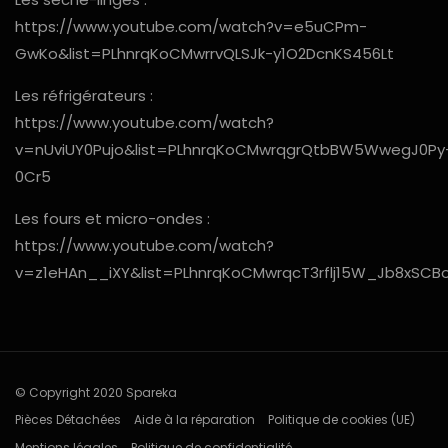
https://www.youtube.com/watch?v=e5uCPm-
GwKo&list=PLhnrqKoCMwrrvQLSJk-y1O2DcnKS456Lt
Les réfrigérateurs :
https://www.youtube.com/watch?
v=nUviUY0Pujo&list=PLhnrqKoCMwrqgrQtbBW5WwegJ0Py
0Cr5
Les fours et micro-ondes :
https://www.youtube.com/watch?
v=z1eHAn__iXY&list=PLhnrqKoCMwrqcT3rflj15W_Jb8xSCB
© Copyright 2020 Spareka
Pièces Détachées
Aide à la réparation
Politique de cookies (UE)
Mentions légales
Politique de confidentialité