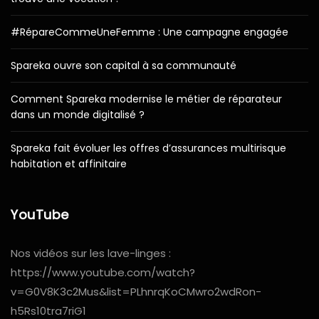
#RépareCommeUneFemme : Une campagne engagée
Spareka ouvre son capital à sa communauté
Comment Spareka modernise le métier de réparateur
dans un monde digitalisé ?
Spareka fait évoluer les offres d’assurances multirisque
habitation et affinitaire
YouTube
Nos vidéos sur les lave-linges :
https://www.youtube.com/watch?
v=G0V8K3c2Mus&list=PLhnrqKoCMwro2wdRon-
h5Rs10tra7riG1